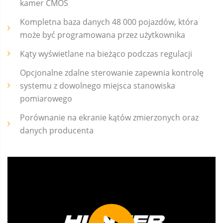
kamer CMOS
Kompletna baza danych 48 000 pojazdów, która
może być programowana przez użytkownika
Kąty wyświetlane na bieżąco podczas regulacji
Opcjonalne zdalne sterowanie zapewnia kontrolę
systemu z dowolnego miejsca stanowiska
pomiarowego
Porównanie na ekranie kątów zmierzonych oraz
danych producenta