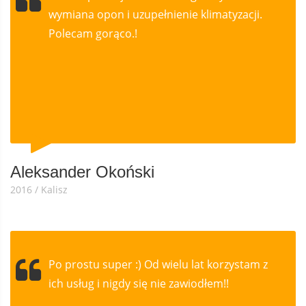
wymiana opon i uzupełnienie klimatyzacji.
Polecam gorąco.!
Aleksander Okoński
2016 / Kalisz
Po prostu super :) Od wielu lat korzystam z
ich usług i nigdy się nie zawiodłem!!