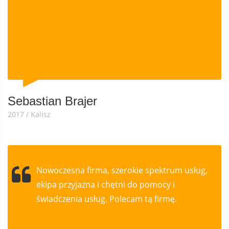
Sebastian Brajer
2017 / Kalisz
Nowoczesna firma, szerokie spektrum usług,
ekipa przyjazna i chętni do pomocy i
świadczenia usług. Polecam tą firmę.