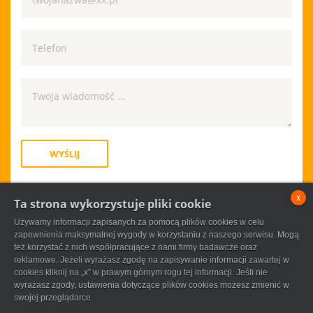
WYŚLIJ
x
Ta strona wykorzystuje pliki cookie
Używamy informacji zapisanych za pomocą plików cookies w celu
zapewnienia maksymalnej wygody w korzystaniu z naszego serwisu. Mogą
też korzystać z nich współpracujące z nami firmy badawcze oraz
reklamowe. Jeżeli wyrażasz zgodę na zapisywanie informacji zawartej w
cookies kliknij na „x” w prawym górnym rogu tej informacji. Jeśli nie
©
2026
Wszelkie prawa zastrzeżone / Gumi Serwis
wyrażasz zgody, ustawienia dotyczące plików cookies możesz zmienić w
swojej przeglądarce.