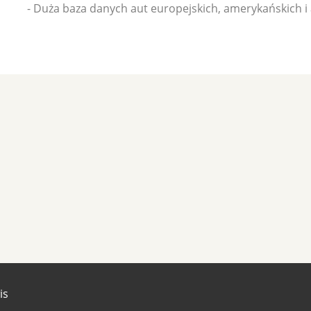
- Duża baza danych aut europejskich, amerykańskich i az
is